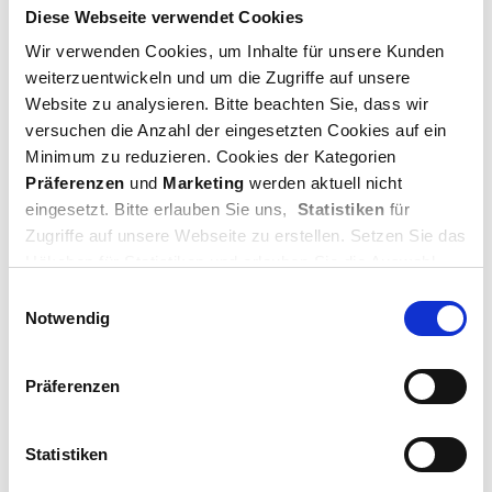
Diese Webseite verwendet Cookies
Wir verwenden Cookies, um Inhalte für unsere Kunden
weiterzuentwickeln und um die Zugriffe auf unsere
Website zu analysieren. Bitte beachten Sie, dass wir
versuchen die Anzahl der eingesetzten Cookies auf ein
Minimum zu reduzieren. Cookies der Kategorien
Präferenzen
und
Marketing
werden aktuell nicht
eingesetzt. Bitte erlauben Sie uns,
Statistiken
für
Zugriffe auf unsere Webseite zu erstellen. Setzen Sie das
Beispiel Steildach 1
Häkchen für Statistiken und erlauben Sie die Auswahl
oder klicken Sie auf „
Cookies zulassen
“. Danke für Ihre
Einwilligungsauswahl
Unterstützung.
Notwendig
Ihr Team von Müller+Bug
Präferenzen
Statistiken