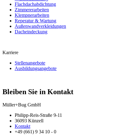
Flachdachabdichtung
Zimmererarbeiten
Klempnerarbeiten
Reperatur & Wartung
Außenwandverkleidungen
Dacheindeckung
Karriere
Stellenangebote
Ausbildungsangebote
Bleiben Sie in Kontakt
Beispiel Steildach 3
Müller+Bug GmbH
Philipp-Reis-Straße 9-11
36093 Künzell
Kontakt
+49 (661) 9 34 10 - 0