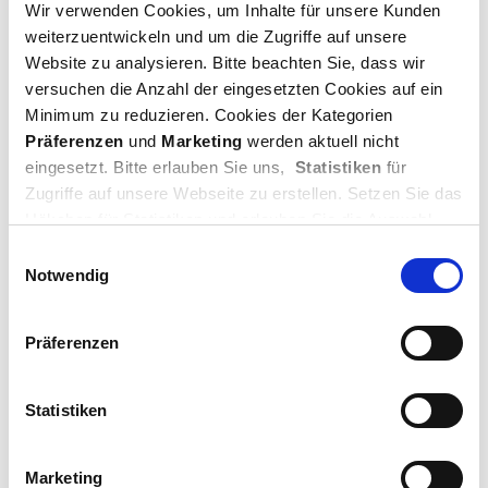
Wir verwenden Cookies, um Inhalte für unsere Kunden
weiterzuentwickeln und um die Zugriffe auf unsere
Website zu analysieren. Bitte beachten Sie, dass wir
versuchen die Anzahl der eingesetzten Cookies auf ein
Minimum zu reduzieren. Cookies der Kategorien
Präferenzen
und
Marketing
werden aktuell nicht
eingesetzt. Bitte erlauben Sie uns,
Statistiken
für
Zugriffe auf unsere Webseite zu erstellen. Setzen Sie das
Häkchen für Statistiken und erlauben Sie die Auswahl
oder klicken Sie auf „
Cookies zulassen
“. Danke für Ihre
Einwilligungsauswahl
Unterstützung.
Notwendig
Ihr Team von Müller+Bug
Präferenzen
Statistiken
Marketing