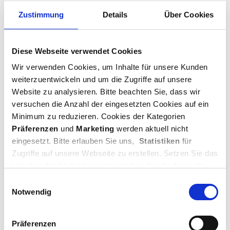
Zustimmung
Details
Über Cookies
Hauptmenü
Diese Webseite verwendet Cookies
Wir verwenden Cookies, um Inhalte für unsere Kunden
Startseite
weiterzuentwickeln und um die Zugriffe auf unsere
Leistungen
Über uns
Website zu analysieren. Bitte beachten Sie, dass wir
Referenzen
versuchen die Anzahl der eingesetzten Cookies auf ein
Karriere
Minimum zu reduzieren. Cookies der Kategorien
Präferenzen
und
Marketing
werden aktuell nicht
Unser Angebot
eingesetzt. Bitte erlauben Sie uns,
Statistiken
für
Zugriffe auf unsere Webseite zu erstellen. Setzen Sie das
Referenzen
Häkchen für Statistiken und erlauben Sie die Auswahl
Steildächer
oder klicken Sie auf „
Cookies zulassen
“. Danke für Ihre
Einwilligungsauswahl
Flachdächer
Unterstützung.
Industriedächer
Notwendig
Ihr Team von Müller+Bug
Präferenzen
Leistungen