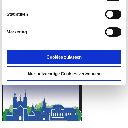
Dachbelichtung
Wärmedämmung
Statistiken
Flachdachabdichtung
Zimmererarbeiten
Klempnerarbeiten
Marketing
Reperatur & Wartung
Außenwandverkleidungen
Dacheindeckung
Cookies zulassen
Karriere
Stellenangebote
Nur notwendige Cookies verwenden
Ausbildungsangebote